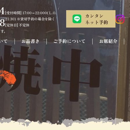
4
[受付時間] 17:00～22:000(Ｌ.O.
カンタン
8
21:30) ※貸切予約の場合を除く
ネット予約
[定休日] 不定休
いて
お品書き
ご予約について
お席紹介